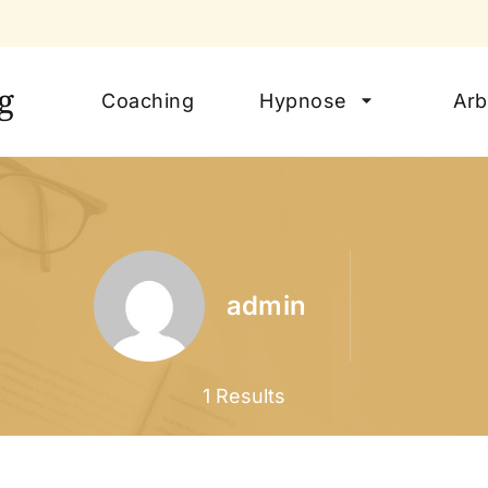
g
Coaching
Hypnose
Arb
admin
1 Results