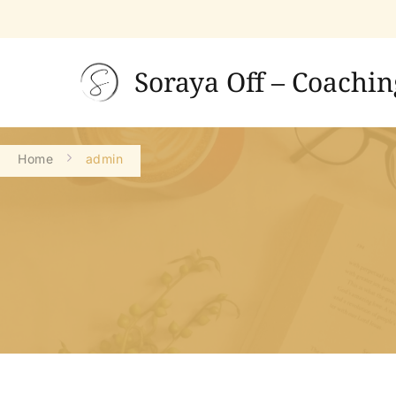
Soraya Off – Coachin
Home
admin